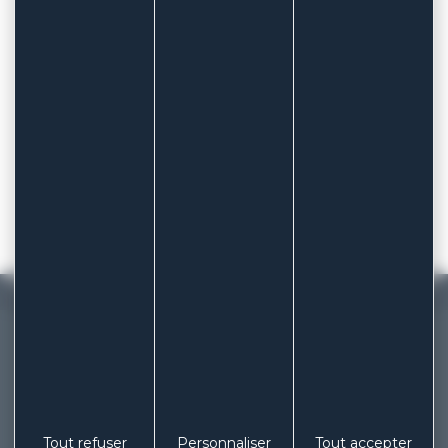
COLUXIA, LA SOLUTION POUR VOS DISPOSITIFS
MÉDICAUX ET COSMÉTIQUES ADHÉSIFS
MADE IN FRANCE
Fabricant français de pansements et
patchs depuis 1929
Tout refuser
Personnaliser
Tout accepter