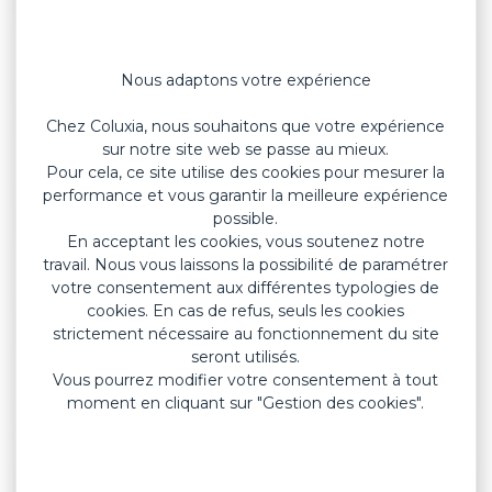
E-mail
*
Nous adaptons votre expérience
Téléphone
Chez Coluxia, nous souhaitons que votre expérience
sur notre site web se passe au mieux.
Pour cela, ce site utilise des cookies pour mesurer la
performance et vous garantir la meilleure expérience
possible.
Adresse
En acceptant les cookies, vous soutenez notre
travail. Nous vous laissons la possibilité de paramétrer
votre consentement aux différentes typologies de
cookies. En cas de refus, seuls les cookies
Code postal – Ville
strictement nécessaire au fonctionnement du site
seront utilisés.
Vous pourrez modifier votre consentement à tout
moment en cliquant sur "Gestion des cookies".
Pays