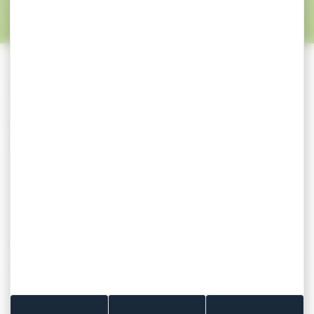
rapidement.
Notre expertise dans la formulation d’adhésifs
nous permet aussi d’
intégrer les ingrédients
de votre choix directement au sein de notre
colle
pour ainsi créer un
patch
adhésif cosmétique
original doté de fonctions
spécifiques.
Et parce que sécurité et confort sont de rigueur
au sein des Laboratoires Coluxia, toutes nos bases
de formulation adhésives sont bien évidemment
de grade médical et ont été testées selon les