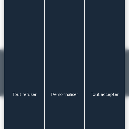
exigences de la norme ISO 10993
.
Vous voulez en savoir plus sur la formulation
d’adhésifs médicaux au sein de nos laboratoires ?
parlons-en !
L’ENDUCTION
MADE IN FRANCE
Fabricant français de pansements et
patchs depuis 1929
Tout refuser
Personnaliser
Tout accepter
Précédent
Suivant
COLUXIA LABORATOIRES
/
SAVOIR-FAIRE
/
LA FORMULATION