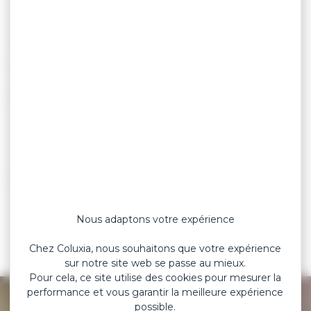
ophtalmiques) au collage renforcé pour les
utilisations professionnelles, les Laboratoires
Coluxia fournissent des dispositifs médicaux
adhésifs
entièrement fabriqués en France,
et
cela dès la première étape de leur fabrication : la
formulation de la colle.
Chez Coluxia, grâce à notre intégration verticale,
nous maîtrisons la
formulation d’une large
gamme d’adhésifs
médicaux
(colle acrylique
solvant ou émulsion, colle caoutchouc, gel de
silicone…) capables de s’adapter à toutes
Nous adaptons votre expérience
conditions d’utilisation.
Chez Coluxia, nous souhaitons que votre expérience
sur notre site web se passe au mieux.
Pour cela, ce site utilise des cookies pour mesurer la
performance et vous garantir la meilleure expérience
possible.