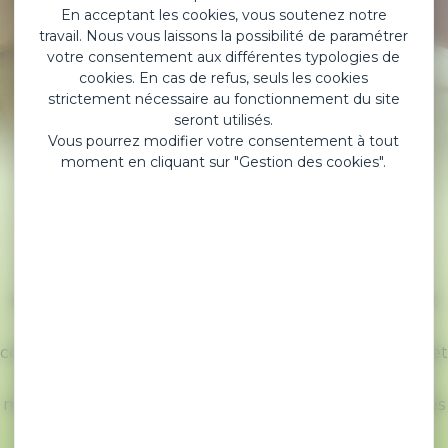
En acceptant les cookies, vous soutenez notre
travail. Nous vous laissons la possibilité de paramétrer
votre consentement aux différentes typologies de
cookies. En cas de refus, seuls les cookies
strictement nécessaire au fonctionnement du site
seront utilisés.
Vous pourrez modifier votre consentement à tout
moment en cliquant sur "Gestion des cookies".
LA FORMULATION DE LA COLLE
Notre expérience dans la formulation des adhésifs
médicaux nous permet d’accompagner efficacement
tous vos projets de développement d’adhésifs
compatibles avec la peau et la plaie. Lancez votre projet
dès maintenant, notre
laboratoire interne
sera en
mesure de faire des essais de formulation sur quelques
kilogrammes afin de vous fournir un prototype