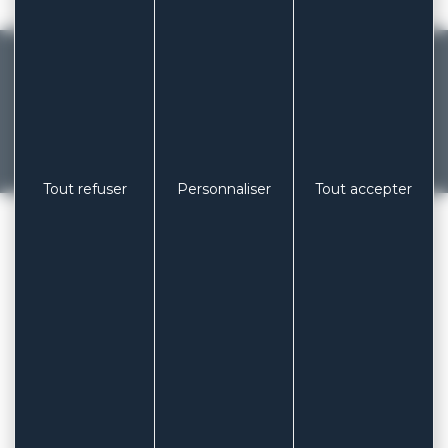
MADE IN FRANCE
Fabricant français de pansements et
patchs depuis 1929
Tout refuser
Personnaliser
Tout accepter
Précédent
Suivant
COLUXIA LABORATOIRES
/
LE SUPPORT FILM PE
TÉLÉPHONE
+ 33 (0)3 85 53 04 73
EMAIL
contact@coluxia.com
ADRESSE
Laboratoires COLUXIA
Espace industriel Les Muriers
71 160 DIGOIN – FRANCE