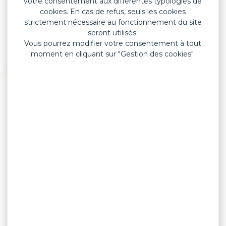
votre consentement aux différentes typologies de
Support plastique polyéthylène micro-
cookies. En cas de refus, seuls les cookies
perforé
strictement nécessaire au fonctionnement du site
seront utilisés.
Colle biocompatible acrylique
Vous pourrez modifier votre consentement à tout
Multi-formats possibles
moment en cliquant sur "Gestion des cookies".
Coloris disponibles