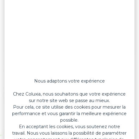
Nos
pansements support film PE
sont
parfaitement adaptés aux milieux secs comme
aux milieux humides. Grâce aux micro-
Nous adaptons votre expérience
perforations du support, les
pansements PE
Chez Coluxia, nous souhaitons que votre expérience
pré-découpés
laissent respirer la peau tout en
sur notre site web se passe au mieux.
étant résistant à l’eau. Très souples, ils s’adaptent
Pour cela, ce site utilise des cookies pour mesurer la
à tous vos mouvements et se retirent sans
performance et vous garantir la meilleure expérience
douleur.
possible.
En acceptant les cookies, vous soutenez notre
Spécifications techniques
travail. Nous vous laissons la possibilité de paramétrer