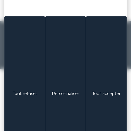
équipes !
MADE IN FRANCE
Fabricant français de pansements et
patchs depuis 1929
Précédent
Suivant
COLUXIA LABORATOIRES
/
LE FORMAT BOUT DE DOIGT / PAPILLON
Tout refuser
Personnaliser
Tout accepter
TÉLÉPHONE
+ 33 (0)3 85 53 04 73
EMAIL
contact@coluxia.com
ADRESSE