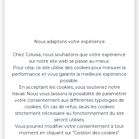
Nous adaptons votre expérience
Chez Coluxia, nous souhaitons que votre expérience
sur notre site web se passe au mieux.
Pour cela, ce site utilise des cookies pour mesurer la
Facile à poser, le
pansement format
performance et vous garantir la meilleure expérience
bout de doigt
, ou pansement papillon,
possible.
est parfaitement adapté pour
protéger
En acceptant les cookies, vous soutenez notre
travail. Nous vous laissons la possibilité de paramétrer
le bout des doigts
. Il est également
votre consentement aux différentes typologies de
utilisé pour protéger les
liaisons pouce-
cookies. En cas de refus, seuls les cookies
index
de toutes les blessures dans cette
strictement nécessaire au fonctionnement du site
zone.
seront utilisés.
Vous pourrez modifier votre consentement à tout
moment en cliquant sur "Gestion des cookies".
Grâce au pansement papillon, vos petites plaies