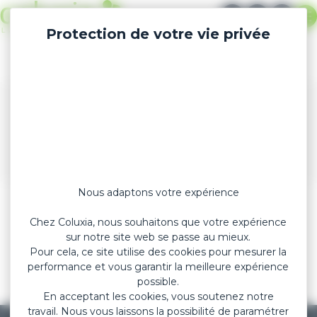
Panneau de gestion des cookies
EN
NEWS
EMAIL
Me
Formats standards
Nous adaptons votre expérience
Chez Coluxia, nous souhaitons que votre expérience
sur notre site web se passe au mieux.
Pour cela, ce site utilise des cookies pour mesurer la
performance et vous garantir la meilleure expérience
MADE IN FRANCE
possible.
Fabricant français de pansements et
En acceptant les cookies, vous soutenez notre
patchs depuis 1929
travail. Nous vous laissons la possibilité de paramétrer