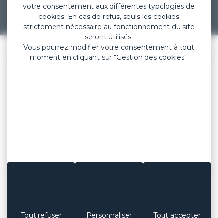
votre consentement aux différentes typologies de
cookies. En cas de refus, seuls les cookies
strictement nécessaire au fonctionnement du site
Précédent
Suivant
seront utilisés.
Vous pourrez modifier votre consentement à tout
COLUXIA LABORATOIRES
/
FORMATS STANDARDS
moment en cliquant sur "Gestion des cookies".
TÉLÉPHONE
+ 33 (0)3 85 53 04 73
EMAIL
contact@coluxia.com
ADRESSE
Laboratoires COLUXIA
Espace industriel Les Muriers
71 160 DIGOIN – FRANCE
Mentions légales
Plan du site
Gestion des cookies
Réalisation Koredge
Tout refuser
Personnaliser
Tout accepter