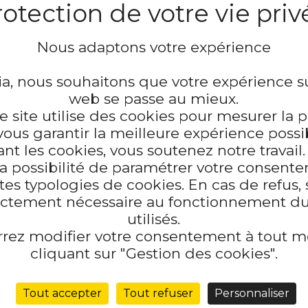
pour
protéger les plaies e
aux zones du corps les plus 
strie vous assure une prote
Nous adaptons votre expérience
a, nous souhaitons que votre expérience su
Spécificati
web se passe au mieux.
ce site utilise des cookies pour mesurer la
vous garantir la meilleure expérience possi
Support tissu élastiqu
nt les cookies, vous soutenez notre travail
Colle striée ultra-perf
 la possibilité de paramétrer votre consent
Multi-formats possible
tes typologies de cookies. En cas de refus, 
Disponibles en couleur
rictement nécessaire au fonctionnement du 
utilisés.
Les avantag
rrez modifier votre consentement à tout 
cliquant sur "Gestion des cookies".
contiennent la douleur
Tout accepter
Tout refuser
Personnaliser