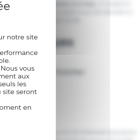
t résister aux frottements et à l’eau
. Ils s’adaptent
exposées (mains, bras et pieds) et sa colle déposée en
ction renforcée et longue durée.
r notre site
ons techniques
 performance
ble.
e
. Nous vous
ormante (
technologie Durastripe
)
ement aux
s
seuls les
 chair
site seront
es
moment en
 grâce au tissu élastique et à la compresse absorbante