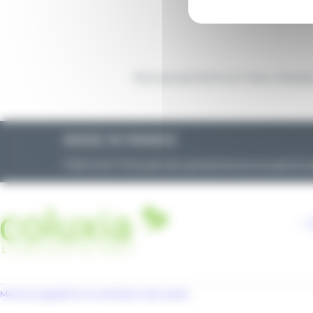
Nos pansements en tissu élast
MADE IN FRANCE
Fabricant français de pansements et patchs 
+ 
Mentions légales
Plan du site
Gestion des cookies