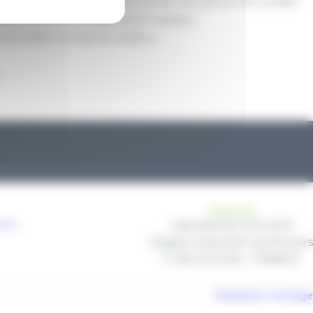
atrisation : passage naturel de l’air autour de la plaie
hérence tout en respectant la peau
a poussière et autres résidus
!
ADRESSE
com
Laboratoires COLUXIA
Espace industriel Les Muriers
71 160 DIGOIN – FRANCE
Réalisation Koredge