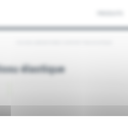
PRODUITS
COLUXIA LABORATOIRES
/
SUPPORT TISSU ÉLASTIQUE
issu élastique
Les
pansements en tissu é