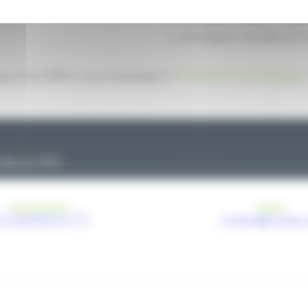
processus naturel de cic
excellent niveau d’ad
protègent la plaie de l
ique COLUPRO vous intéressent ?
Contactez nos équipes 
depuis 1929
TÉLÉPHONE
EMAIL
33 (0)3 85 53 04 73
contact@coluxia.