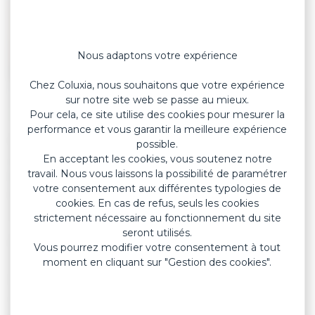
Nous adaptons votre expérience
Chez Coluxia, nous souhaitons que votre expérience
sur notre site web se passe au mieux.
Pour cela, ce site utilise des cookies pour mesurer la
performance et vous garantir la meilleure expérience
Les pansements détectables de notre
possible.
En acceptant les cookies, vous soutenez notre
gamme
Colupro
utilisent un support élastique
travail. Nous vous laissons la possibilité de paramétrer
bleu spécialement pensé pour être détecté
votre consentement aux différentes typologies de
facilement sur le marché de l’industrie ou de la
cookies. En cas de refus, seuls les cookies
restauration.
strictement nécessaire au fonctionnement du site
seront utilisés.
Nos
pansements support élastique bleu
sont
Vous pourrez modifier votre consentement à tout
conçus à partir de la
moment en cliquant sur "Gestion des cookies".
technologie
Durastripe
pour protéger les plaies
et résister aux frottements et à l’eau. Ils sont