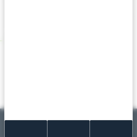
parfaitement adaptés aux zones les plus
exposées (mains, bras et pieds). Leur colle ultra-
résistante permettra d’obtenir un pansement qui
ne se décollera que quand vous l’aurez décidé.
Spécifications techniques
Support tissu élastique
Colle striée ultra-performante (
technologie
Durastripe
)
Multi-formats possibles
Disponible en couleur bleue (simple,
double ou triple détection)
MADE IN FRANCE
Fabricant français de pansements et
patchs depuis 1929