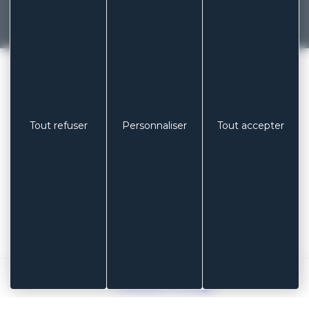
Précédent
Suivant
COLUXIA LABORATOIRES
/
LE SUPPORT ÉLASTIQUE BLEU
Tout refuser
Personnaliser
Tout accepter
TÉLÉPHONE
+ 33 (0)3 85 53 04 73
EMAIL
contact@coluxia.com
ADRESSE
Laboratoires COLUXIA
Espace industriel Les Muriers
71 160 DIGOIN – FRANCE
Mentions légales
Plan du site
Gestion des cookies
Réalisation Koredge